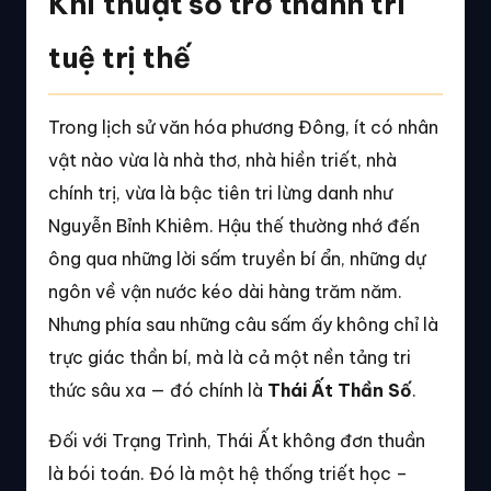
Khi thuật số trở thành trí
tuệ trị thế
Trong lịch sử văn hóa phương Đông, ít có nhân
vật nào vừa là nhà thơ, nhà hiền triết, nhà
chính trị, vừa là bậc tiên tri lừng danh như
Nguyễn Bỉnh Khiêm. Hậu thế thường nhớ đến
ông qua những lời sấm truyền bí ẩn, những dự
ngôn về vận nước kéo dài hàng trăm năm.
Nhưng phía sau những câu sấm ấy không chỉ là
trực giác thần bí, mà là cả một nền tảng tri
thức sâu xa — đó chính là
Thái Ất Thần Số
.
Đối với Trạng Trình, Thái Ất không đơn thuần
là bói toán. Đó là một hệ thống triết học –