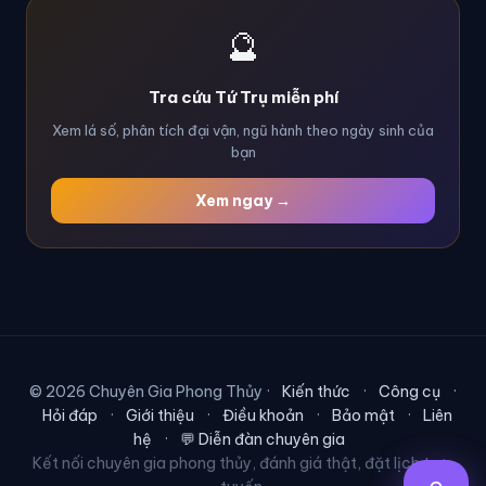
🔮
Tra cứu Tứ Trụ miễn phí
Xem lá số, phân tích đại vận, ngũ hành theo ngày sinh của
bạn
Xem ngay →
© 2026 Chuyên Gia Phong Thủy ·
Kiến thức
·
Công cụ
·
Hỏi đáp
·
Giới thiệu
·
Điều khoản
·
Bảo mật
·
Liên
hệ
·
💬 Diễn đàn chuyên gia
Kết nối chuyên gia phong thủy, đánh giá thật, đặt lịch trực