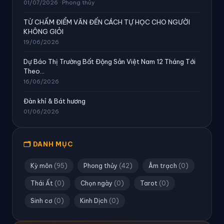
01/07/2026 · Phong thủy
TỪ CHẤM ĐIỂM VĂN ĐẾN CÁCH TỰ HỌC CHO NGƯỜI
KHÔNG GIỎI
19/06/2026
Dự Báo Thị Trường Bất Động Sản Việt Nam 12 Tháng Tới
Theo...
16/06/2026
Đàn khỉ & Bát hương
01/06/2026
🗂 DANH MỤC
Kỳ môn
(95)
Phong thủy
(42)
Âm trạch
(0)
Thái Ất
(0)
Chọn ngày
(0)
Tarot
(0)
Sinh cơ
(0)
Kinh Dịch
(0)