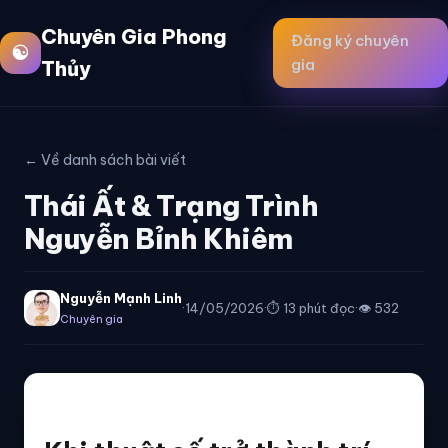
Chuyên Gia Phong
Đăng ký chuyên
☯
gia
Thủy
← Về danh sách bài viết
Thái Ất & Trạng Trình
Nguyễn Bỉnh Khiêm
Nguyễn Mạnh Linh
·
14/05/2026
·
⏱ 13 phút đọc
·
👁 532
Chuyên gia